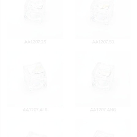
AA1207.25
AA1207.50
AA1207.ALB
AA1207.ANG