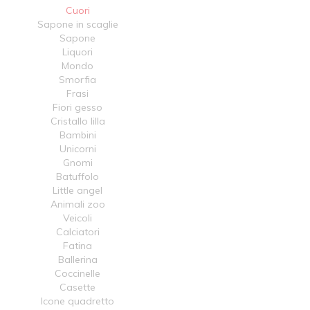
Cuori
Sapone in scaglie
Sapone
Liquori
Mondo
Smorfia
Frasi
Fiori gesso
Cristallo lilla
Bambini
Unicorni
Gnomi
Batuffolo
Little angel
Animali zoo
Veicoli
Calciatori
Fatina
Ballerina
Coccinelle
Casette
Icone quadretto