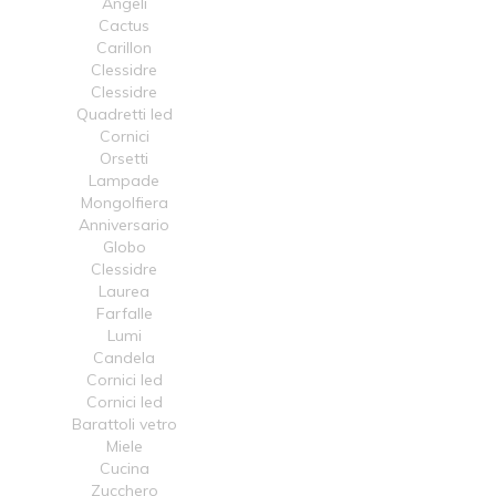
Angeli
Cactus
Carillon
Clessidre
Clessidre
Quadretti led
Cornici
Orsetti
Lampade
Mongolfiera
Anniversario
Globo
Clessidre
Laurea
Farfalle
Lumi
Candela
Cornici led
Cornici led
Barattoli vetro
Miele
Cucina
Zucchero